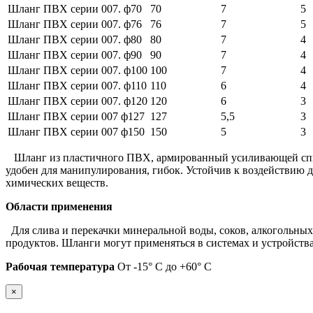
Шланг ПВХ серии 007. ф70
70
7
5
Шланг ПВХ серии 007. ф76
76
7
5
Шланг ПВХ серии 007. ф80
80
7
4
Шланг ПВХ серии 007. ф90
90
7
4
Шланг ПВХ серии 007. ф100
100
7
4
Шланг ПВХ серии 007. ф110
110
6
4
Шланг ПВХ серии 007. ф120
120
6
3
Шланг ПВХ серии 007 ф127
127
5,5
3
Шланг ПВХ серии 007 ф150
150
5
3
Шланг из пластичного ПВХ, армированный усиливающей спирал
удобен для манипулирования, гибок. Устойчив к воздействию 
химических веществ.
Области применения
Для слива и перекачки минеральной воды, соков, алкогольных
продуктов. Шланги могут применяться в системах и устройств
Рабочая температура
От -15° C до +60° C
×