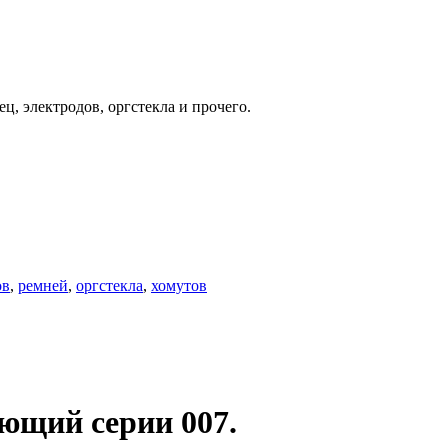
, электродов, оргстекла и прочего.
ов
,
ремней
,
оргстекла
,
хомутов
ющий серии 007.