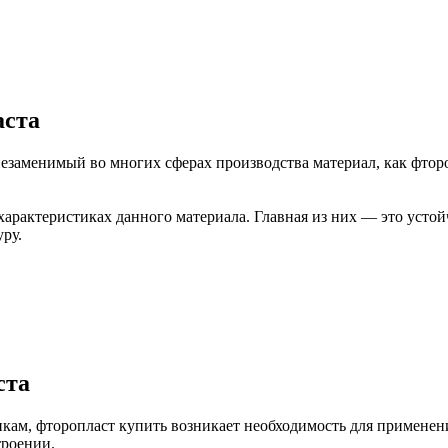
аста
езаменимый во многих сферах производства материал, как фторо
характеристиках данного материала. Главная из них — это усто
ру.
ста
ам, фторопласт купить возникает необходимость для применени
троении.