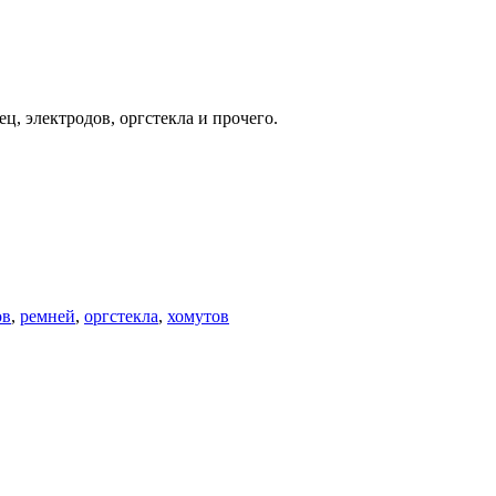
, электродов, оргстекла и прочего.
ов
,
ремней
,
оргстекла
,
хомутов